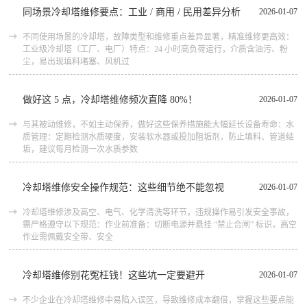
同场景冷却塔维修要点：工业 / 商用 / 民用差异分析
2026-01-07
不同使用场景的冷却塔，故障类型和维修重点差异显著，精准维修更高效：
工业级冷却塔（工厂、电厂）特点：24 小时高负荷运行，介质含油污、粉
尘，易出现填料堵塞、风机过
做好这 5 点，冷却塔维修频次直降 80%！
2026-01-07
与其被动维修，不如主动保养，做好这些保养措施能大幅延长设备寿命：水
质管理：定期检测水质硬度，安装软水器或投加阻垢剂，防止填料、管道结
垢，建议每月检测一次水质参数
冷却塔维修安全操作规范：这些细节绝不能忽视
2026-01-07
冷却塔维修涉及高空、电气、化学清洗等环节，违规操作易引发安全事故，
需严格遵守以下规范：作业前准备：切断电源并悬挂 “禁止合闸” 标识，高空
作业需佩戴安全带、安全
冷却塔维修别花冤枉钱！这些坑一定要避开
2026-01-07
不少企业在冷却塔维修中易陷入误区，导致维修成本翻倍，掌握这些要点能