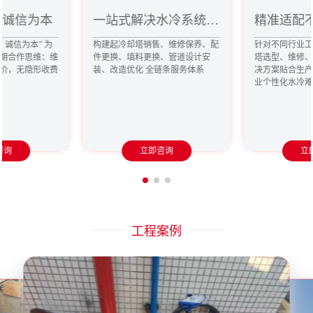
冷却塔维修
冷却塔维修
MORE>>
MORE>>
+ 诚信为本
一站式解决水冷系统难题
精准适配
，诚信为本” 为
构建起冷却塔销售、维修保养、配
针对不同行业
期合作思维：维
件更换、填料更换、管道设计安
塔选型、维修
价，无隐形收费
装、改造优化 全链条服务体系
决方案贴合生
业个性化水冷
咨询
立即咨询
立
工程案例