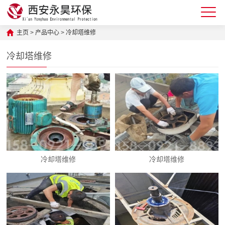
主页
>
产品中心
>
冷却塔维修
冷却塔维修
冷却塔维修
冷却塔维修