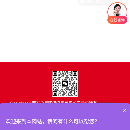
你们是怎么收费的呢
Copyright ©西安永昊环保设备有限公司版权所有
Powered by
×
EyouCms
地址：西安市雁塔区二环南路100号金叶现代之窗
欢迎来到本网站，请问有什么可以帮您？
电话：88888888